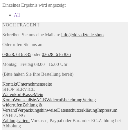
Einzelnes Ergebnis wird angezeigt
All
NOCH FRAGEN ?
Schreiben Sie uns eine Mail an:
info@ddr-kfzteile.shop
Oder rufen Sie uns an:
03628. 616 835
oder
03628. 616 836
Montag - Freitag 08.00 - 16.00 Uhr
(Bitte halten Sie Ihre Bestellung bereit)
Kontakt
Unternehmensseite
SHOP SERVICE
Warenkorb
Kasse
Mein
Konto
Wunschliste
AGB
Widerrufsbelehrung
Vertrag
widerrufen
Zahlung &
Versand
Verpackungshinweise
Datenschutzerklärung
Impressum
ZAHLUNG
Zahlungsarten:
Vorkasse, Paypal oder Bar- oder EC-Zahlung bei
Abholung