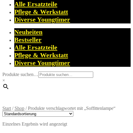
Alle Ersatzteile
Pflege & Werkstatt
Diverse Youngtimer
Neuheiten
Bestseller
Alle Ersatzteile
Pflege & Werkstatt
Diverse Youngtimer
Produkte suchen…
×
Start
/
Shop
/
Produkte verschlagwortet mit „Soffittenlampe“
Einzelnes Ergebnis wird angezeigt