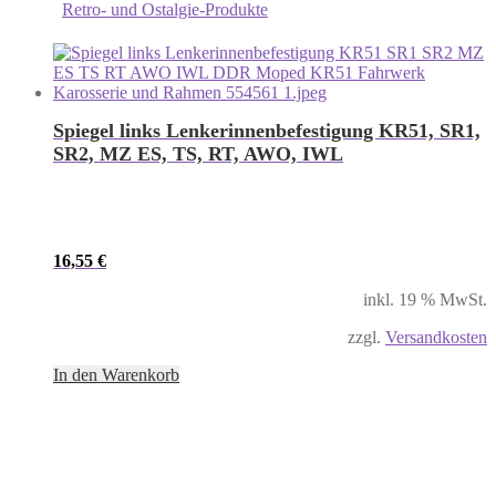
Retro- und Ostalgie-Produkte
Spiegel links Lenkerinnenbefestigung KR51, SR1,
SR2, MZ ES, TS, RT, AWO, IWL
16,55
€
inkl. 19 % MwSt.
zzgl.
Versandkosten
In den Warenkorb