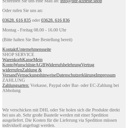
Schreiben Sie uns eine Mail an:
info@ddr-kfzteile.shop
Oder rufen Sie uns an:
03628. 616 835
oder
03628. 616 836
Montag - Freitag 08.00 - 16.00 Uhr
(Bitte halten Sie Ihre Bestellung bereit)
Kontakt
Unternehmensseite
SHOP SERVICE
Warenkorb
Kasse
Mein
Konto
Wunschliste
AGB
Widerrufsbelehrung
Vertrag
widerrufen
Zahlung &
Versand
Verpackungshinweise
Datenschutzerklärung
Impressum
ZAHLUNG
Zahlungsarten:
Vorkasse, Paypal oder Bar- oder EC-Zahlung bei
Abholung
Wir verschicken mit DHL oder Sie holen sich die Produkte direkt
bei uns ab. Sehr große Bauteile werden mit einer Spedition
ausgeliefert. Die Kosten für die Lieferung via Spedition müssen
individuell angefragt werden.