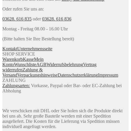
Oder rufen Sie uns an:
03628. 616 835
oder
03628. 616 836
Montag - Freitag 08.00 - 16.00 Uhr
(Bitte halten Sie Ihre Bestellung bereit)
Kontakt
Unternehmensseite
SHOP SERVICE
Warenkorb
Kasse
Mein
Konto
Wunschliste
AGB
Widerrufsbelehrung
Vertrag
widerrufen
Zahlung &
Versand
Verpackungshinweise
Datenschutzerklärung
Impressum
ZAHLUNG
Zahlungsarten:
Vorkasse, Paypal oder Bar- oder EC-Zahlung bei
Abholung
Wir verschicken mit DHL oder Sie holen sich die Produkte direkt
bei uns ab. Sehr große Bauteile werden mit einer Spedition
ausgeliefert. Die Kosten für die Lieferung via Spedition müssen
individuell angefragt werden.